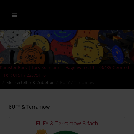
Kanister Bars | Lars Kollmann | Hagenwinkel 1 | 06485 Gernrode
| Tel.: 0151 / 22375116
Messerteller & Zubehör
EUFY / Terramow
EUFY & Terramow
EUFY & Terramow 8-fach