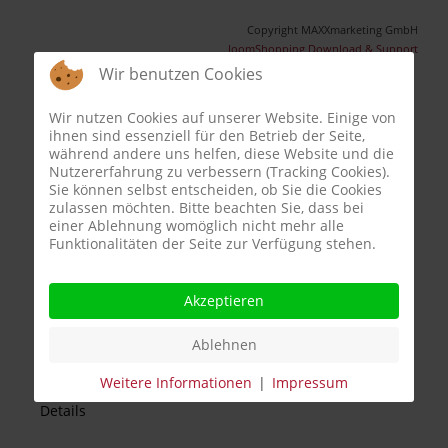
Copyright MAXXmarketing GmbH
JoomShopping Download & Support
Wir benutzen Cookies
Wir nutzen Cookies auf unserer Website. Einige von
ihnen sind essenziell für den Betrieb der Seite,
Am Beliebtesten
während andere uns helfen, diese Website und die
Nutzererfahrung zu verbessern (Tracking Cookies).
Sie können selbst entscheiden, ob Sie die Cookies
zulassen möchten. Bitte beachten Sie, dass bei
einer Ablehnung womöglich nicht mehr alle
Funktionalitäten der Seite zur Verfügung stehen.
Akzeptieren
255mm GRASZILLA
Ablehnen
für i205 / i105 / i 108 /i 210
Weitere Informationen
|
Impressum
64.90 EUR
Details